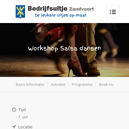
Workshop Salsa dansen
Basis Informatie
Activitiet
Programma
Boek nu
Tijd
1 uur
Locatie