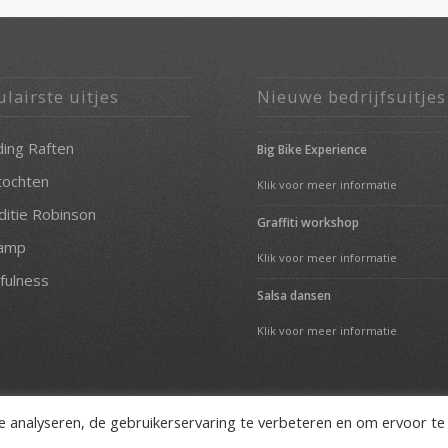
lairste uitjes
Nieuwe bedrijfsuitjes
ding Raften
Big Bike Experience
tochten
Klik voor meer informatie
ditie Robinson
Graffiti workshop
amp
Klik voor meer informatie
fulness
Salsa dansen
Klik voor meer informatie
e analyseren, de gebruikerservaring te verbeteren en om ervoor te
Bedrijfsuitjes Zandvoort
Familieuitjes Zandvoort
Groepstuitjes Zandvoort