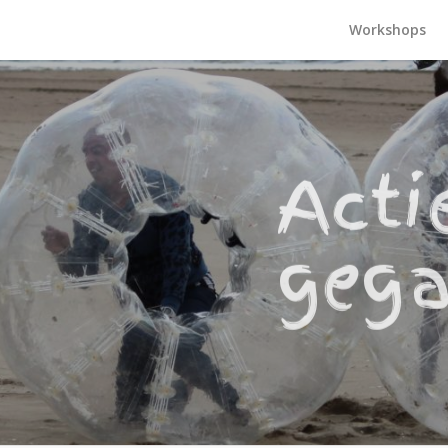
Workshops
Acti
gega