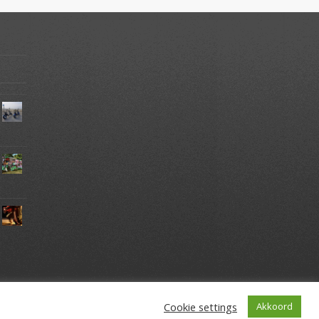
Cookie settings
Akkoord
Vrijgezellenfeesten Zandvoort
Teambuilding Zandvoort