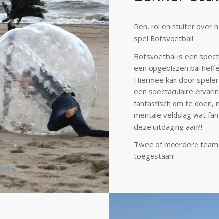
Ren, rol en stuiter over 
spel Botsvoetbal!
Botsvoetbal is een specta
een opgeblazen bal heffen
Hiermee kan door speler
een spectaculaire ervari
fantastisch om
te doen, m
mentale
veldslag wat fan
deze uitdaging aan?!
Twee of meerdere teams n
toegestaan!