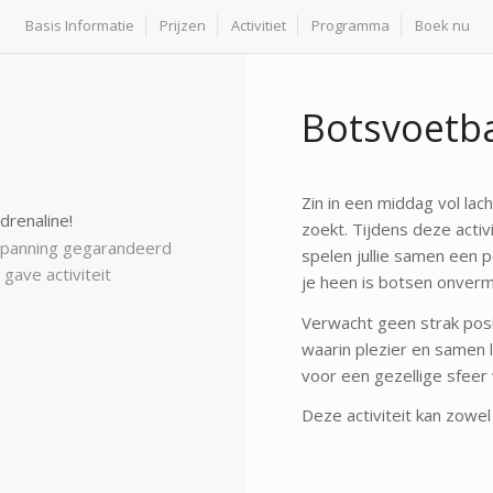
Basis Informatie
Prijzen
Activitiet
Programma
Boek nu
Botsvoetb
Zin in een middag vol lac
drenaline!
zoekt. Tijdens deze activ
spanning gegarandeerd
spelen jullie samen een p
gave activiteit
je heen is botsen onvermi
Verwacht geen strak posi
waarin plezier en samen 
voor een gezellige sfeer
Deze activiteit kan zowel