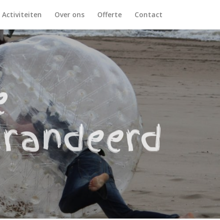
Activiteiten
Over ons
Offerte
Contact
e
randeerd