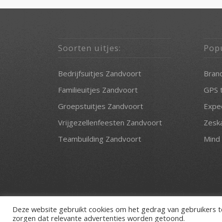
Soorten uitjes:
Popu
Bedrijfsuitjes Zandvoort
Bran
Familieuitjes Zandvoort
GPS 
Groepstuitjes Zandvoort
Expe
Vrijgezellenfeesten Zandvoort
Zesk
Teambuilding Zandvoort
Mind 
Deze website gebruikt cookies om het gedrag van gebruikers t
zorgen dat relevante advertenties worden getoond.
© Copyright 2019 Bedrijfsuitje Zandvoort